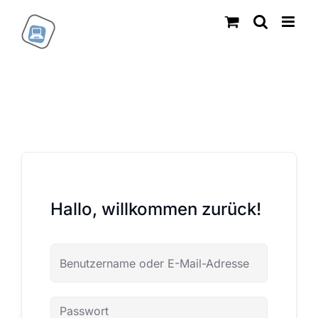
Zum
Inhalt
springen
Hallo, willkommen zurück!