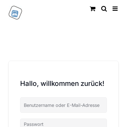
Zum
Inhalt
springen
Hallo, willkommen zurück!