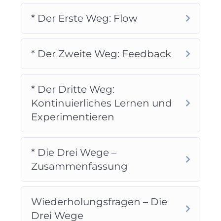
heraus, was du wirklich brauchst. Wir
* Der Erste Weg: Flow
unterstützen dich dabei mit Beispielen aus
der Praxis. Wenn die praktische
Umsetzung für dich besonders wichtig ist,
* Der Zweite Weg: Feedback
dann solltest du den „premium“ Kurs
kaufen. Hier gibt es noch mehr Praxistipps
und zusätzlich auch Checklisten zum
* Der Dritte Weg:
Download.
Kontinuierliches Lernen und
An die Zukunft denken
: Dieser Kurs
Experimentieren
enthält alles, was du zur Vorbereitung auf
eine offizielle Zertifizierungsprüfung zum
„EXIN certified DevOps Professional“
* Die Drei Wege –
brauchst. Wenn du an einer Zertifizierung
Zusammenfassung
interessiert bist, kaufst du am besten den
„ultimate“ Kurs, so kommst du am
preisgünstigsten zur Prüfung.
Wiederholungsfragen – Die
Drei Wege
Die gesamte Lerndauer ist ungefähr 12