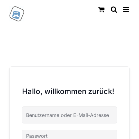
Zum
Inhalt
springen
Hallo, willkommen zurück!