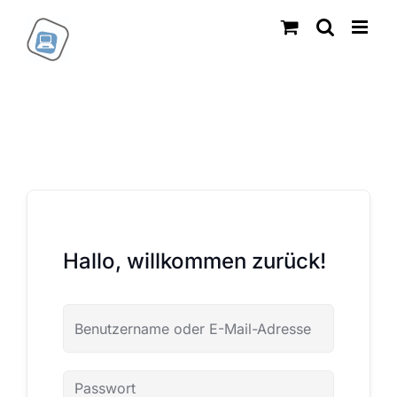
Zum
Inhalt
springen
Hallo, willkommen zurück!