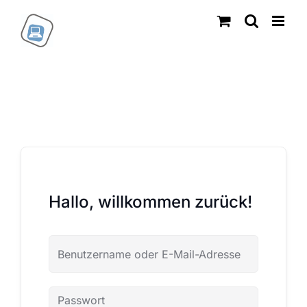
Zum
Inhalt
springen
Hallo, willkommen zurück!