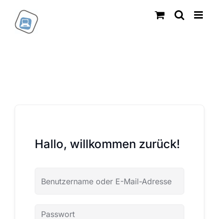
Zum
Inhalt
springen
Hallo, willkommen zurück!