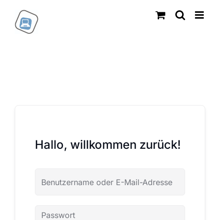
Zum
Inhalt
springen
Hallo, willkommen zurück!