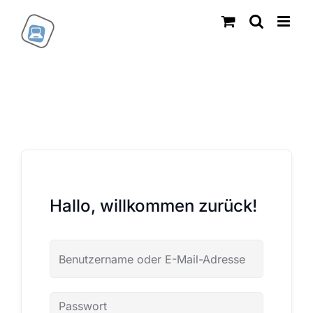
Zum
Inhalt
springen
Hallo, willkommen zurück!