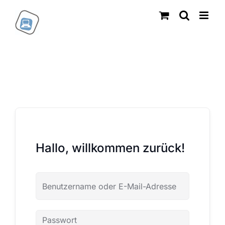
Zum
Inhalt
springen
Hallo, willkommen zurück!