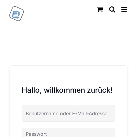
Zum
Inhalt
springen
Hallo, willkommen zurück!