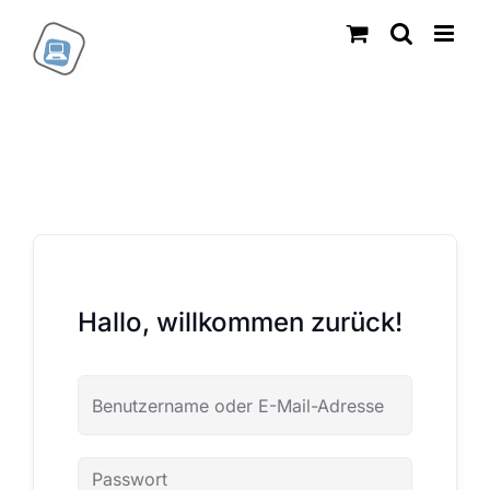
Zum
Inhalt
springen
Hallo, willkommen zurück!