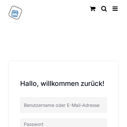
Zum
Inhalt
springen
Hallo, willkommen zurück!