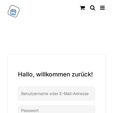
Zum
Inhalt
springen
Hallo, willkommen zurück!