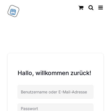
Zum
Inhalt
springen
Hallo, willkommen zurück!