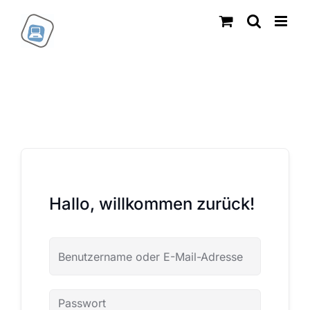
Zum
Inhalt
springen
Hallo, willkommen zurück!