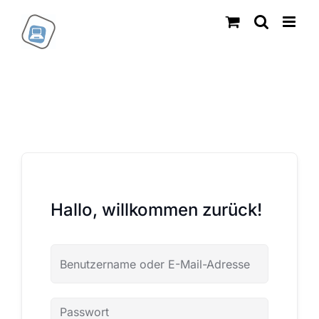
Zum
Inhalt
springen
Hallo, willkommen zurück!